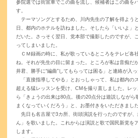
参院選では街宣車でこの曲を流し、候補者はこの曲を
す。
テーマソングとするため、川内先生の了解を得よう
日、都内のホテルを訪ねました。そしたら「いいよ」
だいた。さっそく翌日、党本部で撮影したのですが、
ってしまいました。
ＣＭ録画の時に、私が歌っているところをテレビ各社
ね。それが先生の目に留まった。ところが私は音痴だ
井君、勝手に“編曲”してもらっては困る」と連絡が入
「直接指導してやる」とおっしゃって、私は都内のス
超える猛レッスンを受け、CMを撮り直しました。レッ
ら「きょうの出来は80点。後の20点分は遊説しながら
まくなっていくだろう」と、お墨付きをいただきまし
先日も名古屋で3カ所、街頭演説を行ったのですが、
ん」を歌いました。これからは演説と歌で国民新党を
します。