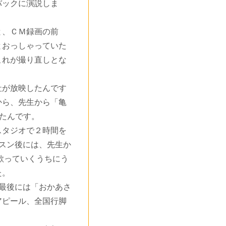
バックに演説しま
と、ＣＭ録画の前
とおっしゃっていた
これが撮り直しとな
が放映したんです
から、先生から「亀
ったんです。
タジオで２時間を
スン後には、先生か
歌っていくうちにう
た。
最後には「おかあさ
アピール、全国行脚