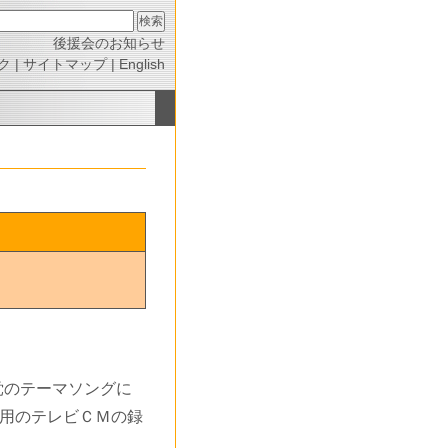
後援会のお知らせ
ク
|
サイトマップ
|
English
のテーマソングに
選用のテレビＣＭの録