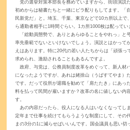
党の選挙対策本部長を務めていますから、街頭演説だ
初めからは秘書たちと一緒にビラ配りもしてます。「
民新党だ」と。埼玉、千葉、東京などで10カ所以上で
ら通勤者相手に1時間ぐらい。1カ所1000枚は配ってい
「総動員態勢で、ありとあらゆることをやれっ」と号
率先垂範でないといけないでしょう。演説とはかって
えはあります。特に20代の若い人たちからは「頑張っ
求められ、激励されることもあるんですよ。
政府、与党は、公務員制度改革をめぐって、新人材バ
になったようですが、あれは姥捨山（うばすてやま）
です。だって役所が退職を勧めて「肩たたき」にあっ
料を払って民間が雇いますか？改革の名に値しない内
す。
あの内容だったら、役人になる人はいなくなってしま
定年まで仕事を続けてもらうような制度にして、その
まの3分の1に減らせばいいんです。国会議員も思い切