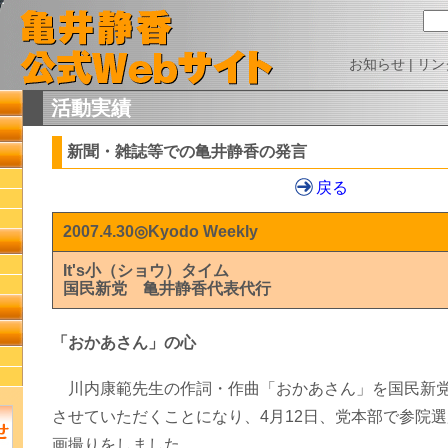
お知らせ
|
リン
活動実績
新聞・雑誌等での亀井静香の発言
戻る
2007.4.30◎Kyodo Weekly
It's小（ショウ）タイム
国民新党 亀井静香代表代行
「おかあさん」の心
川内康範先生の作詞・作曲「おかあさん」を国民新党
させていただくことになり、4月12日、党本部で参院
画撮りをしました。