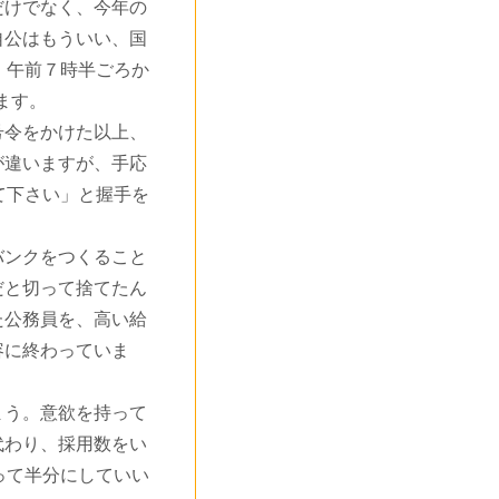
けでなく、今年の
自公はもういい、国
、午前７時半ごろか
ます。
令をかけた以上、
が違いますが、手応
て下さい」と握手を
ンクをつくること
だと切って捨てたん
た公務員を、高い給
容に終わっていま
う。意欲を持って
代わり、採用数をい
って半分にしていい