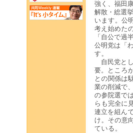
強く、福田
解散・総選
います。公
考え始めた
「自公で過
公明党は「
す。
自民党とし
要。ところ
との関係は
業の削減で
の参院選で
らも完全に
連立を組ん
け。その意
ている。