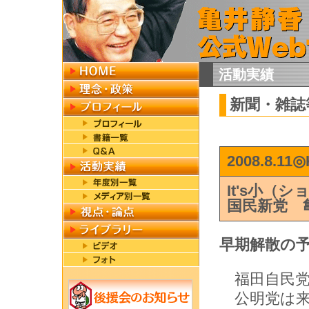
活動実績
新聞・雑誌
2008.8.11
It's小（
国民新党 
早期解散の
福田自民党
公明党は来