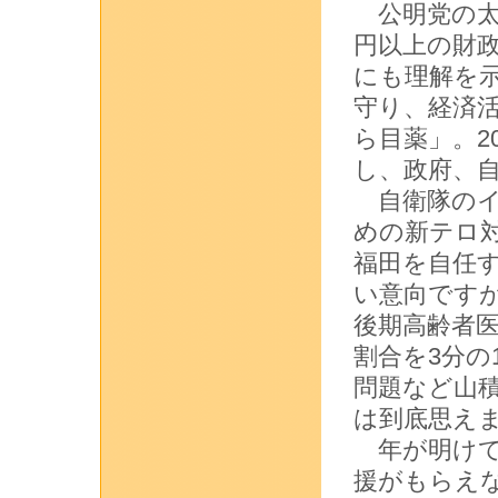
公明党の太
円以上の財政
にも理解を
守り、経済
ら目薬」。2
し、政府、
自衛隊のイ
めの新テロ
福田を自任
い意向です
後期高齢者
割合を3分の
問題など山
は到底思え
年が明けて
援がもらえ